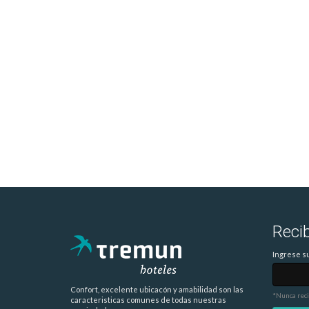
Reci
Ingrese su
Confort, excelente ubicacón y amabilidad son las
*Nunca rec
caracteristicas comunes de todas nuestras