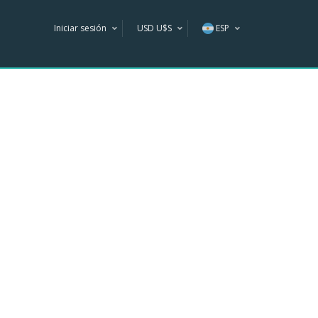
Iniciar sesión
USD U$S
ESP
AR$
ENG
U$S
ESP
R$
POR