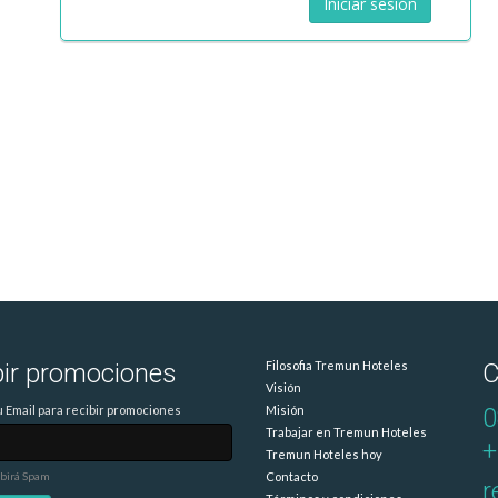
bir promociones
Filosofia Tremun Hoteles
C
Visión
 Email para recibir promociones
Misión
0
Trabajar en Tremun Hoteles
+
Tremun Hoteles hoy
ibirá Spam
Contacto
r