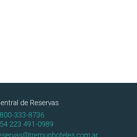
entral de Reservas
800-333-8736
54 223 491-0989
eservas@tremunhoteles.com.ar